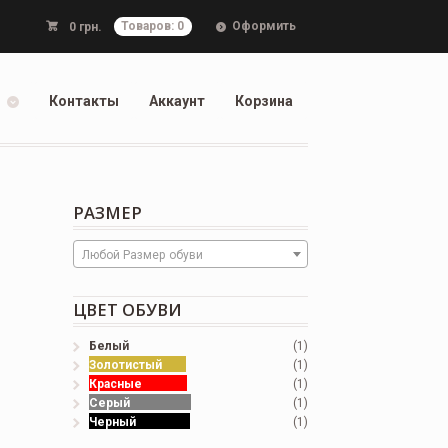
Оформить
0
грн.
Товаров: 0
Контакты
Аккаунт
Корзина
РАЗМЕР
Любой Размер обуви
ЦВЕТ ОБУВИ
Белый
(1)
Золотистый
(1)
Красные
(1)
Серый
(1)
Черный
(1)