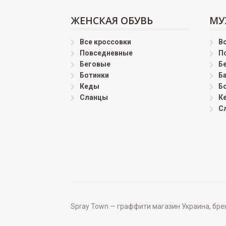
ЖЕНСКАЯ ОБУВЬ
МУ
Все кроссовки
В
Повседневные
П
Беговые
Б
Ботинки
Б
Кеды
Б
Сланцы
К
С
Spray Town — граффити магазин Украина, бренд