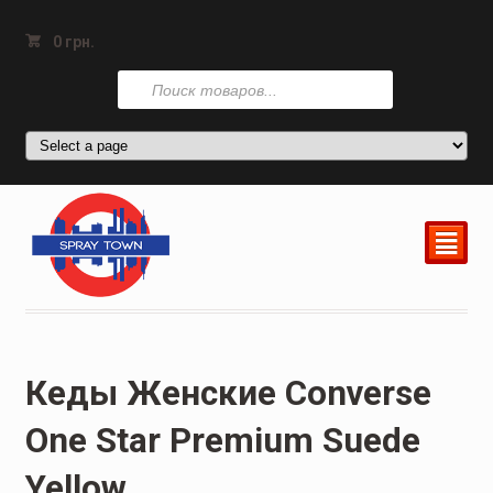
0
грн.
Поиск
товаров
²
Кеды Женские Converse
One Star Premium Suede
Yellow