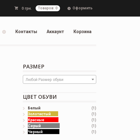
Оформить
0
грн.
Товаров: 0
Контакты
Аккаунт
Корзина
РАЗМЕР
Любой Размер обуви
ЦВЕТ ОБУВИ
Белый
(1)
Золотистый
(1)
Красные
(1)
Серый
(1)
Черный
(1)