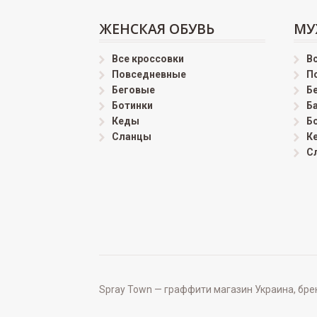
ЖЕНСКАЯ ОБУВЬ
МУ
Все кроссовки
В
Повседневные
П
Беговые
Б
Ботинки
Б
Кеды
Б
Сланцы
К
С
Spray Town — граффити магазин Украина, бренд