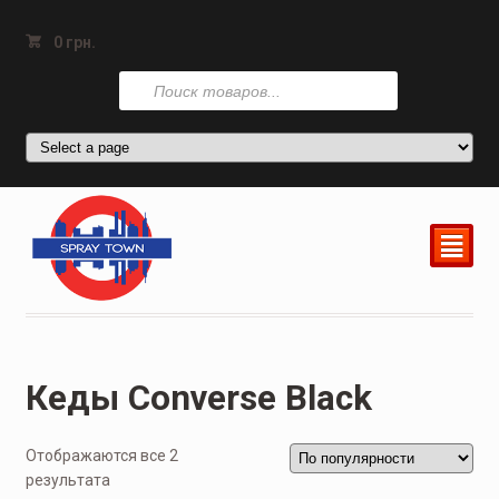
0
грн.
Поиск
товаров
²
Кеды Converse Black
Отображаются все 2
результата