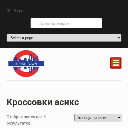
0
грн.
Поиск
товаров
²
Кроссовки асикс
Отображаются все 8
результатов