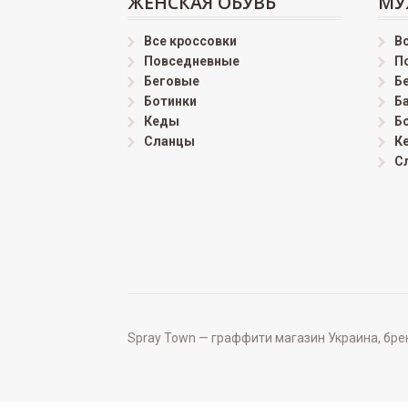
ЖЕНСКАЯ ОБУВЬ
МУ
Все кроссовки
В
Повседневные
П
Беговые
Б
Ботинки
Б
Кеды
Б
Сланцы
К
С
Spray Town — граффити магазин Украина, бренд