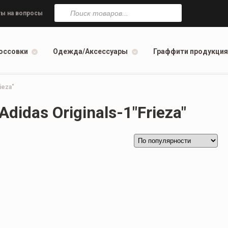
Поиск
товаров
ы на вопросы
оссовки
Одежда/Аксессуары
Граффити продукция
ieza"
idas Originals-1"Frieza"