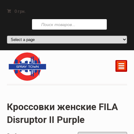
0
грн.
Поиск
товаров
²
Кроссовки женские FILA
Disruptor II Purple