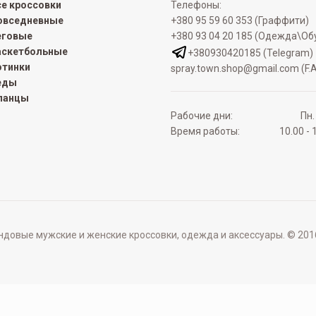
се кроссовки
Телефоны:
овседневные
+380 95 59 60 353 (Граффити)
еговые
+380 93 04 20 185 (Одежда\Об
аскетбольные
+380930420185 (Telegram)
отинки
spray.town.shop@gmail.com (F.A
еды
ланцы
Рабочие дни:
Пн.
Время работы:
10.00 - 
овые мужские и женские кроссовки, одежда и аксессуары. © 2016 - 