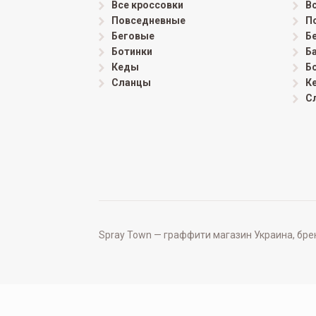
Все кроссовки
В
Повседневные
П
Беговые
Б
Ботинки
Б
Кеды
Б
Сланцы
К
С
Spray Town — граффити магазин Украина, бренд