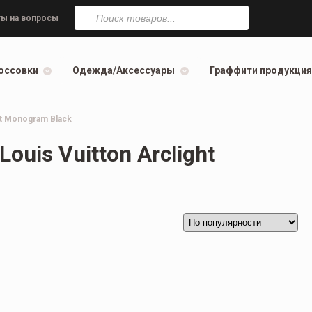
Поиск
товаров
ы на вопросы
оссовки
Одежда/Аксессуары
Граффити продукция
ht Monogram Black
ouis Vuitton Arclight