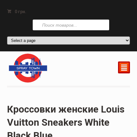
0
грн.
Поиск
товаров
²
Кроссовки женские Louis
Vuitton Sneakers White
Black Blue