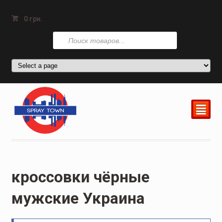
0
грн.
Поиск
товаров
²
кроссовки чёрные
мужские Украина