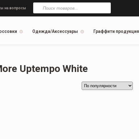
Поиск
товаров
ы на вопросы
оссовки
Одежда/Аксессуары
Граффити продукция
More Uptempo White