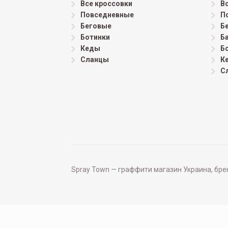
Все кроссовки
В
Повседневные
П
Беговые
Б
Ботинки
Б
Кеды
Б
Сланцы
К
С
Spray Town — граффити магазин Украина, бренд