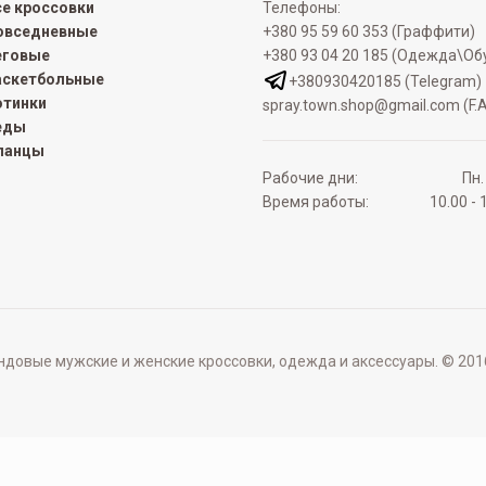
се кроссовки
Телефоны:
овседневные
+380 95 59 60 353 (Граффити)
еговые
+380 93 04 20 185 (Одежда\Об
аскетбольные
+380930420185 (Telegram)
отинки
spray.town.shop@gmail.com (F.A
еды
ланцы
Рабочие дни:
Пн.
Время работы:
10.00 - 
овые мужские и женские кроссовки, одежда и аксессуары. © 2016 - 