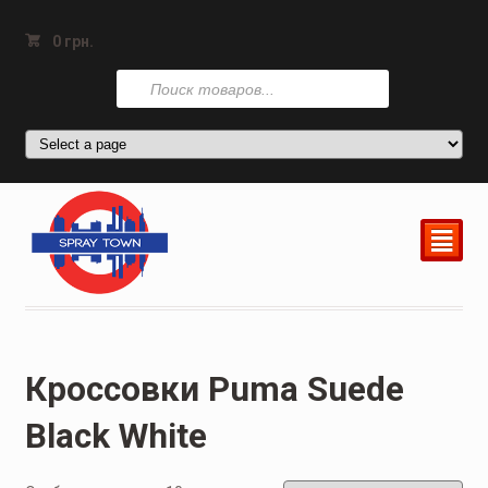
0
грн.
Поиск
товаров
²
Кроссовки Puma Suede
Black White