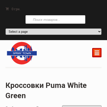
0
грн.
Поиск
товаров
²
Кроссовки Puma White
Green