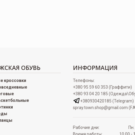
ЖСКАЯ ОБУВЬ
ИНФОРМАЦИЯ
се кроссовки
Телефоны:
овседневные
+380 95 59 60 353 (Граффити)
еговые
+380 93 04 20 185 (Одежда\Об
аскетбольные
+380930420185 (Telegram)
отинки
spray.town.shop@gmail.com (F.A
еды
ланцы
Рабочие дни:
Пн.
Время работы:
10.00 - 