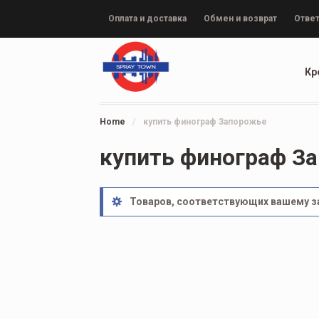
Оплата и доставка
Обмен и возврат
Ответ
Кр
Home
/
купить финограф Запорожье
купить финограф З
Товаров, соответствующих вашему за