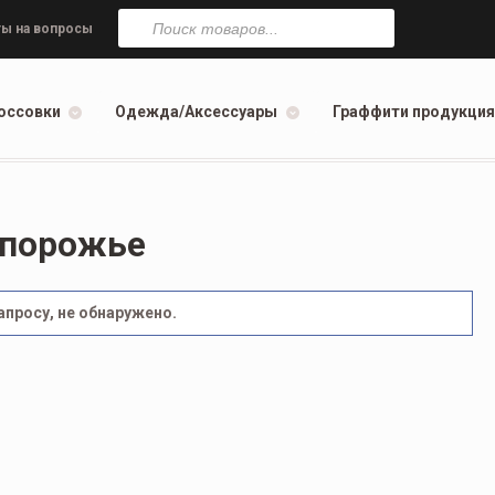
Поиск
товаров
ы на вопросы
оссовки
Одежда/Аксессуары
Граффити продукция
апорожье
просу, не обнаружено.