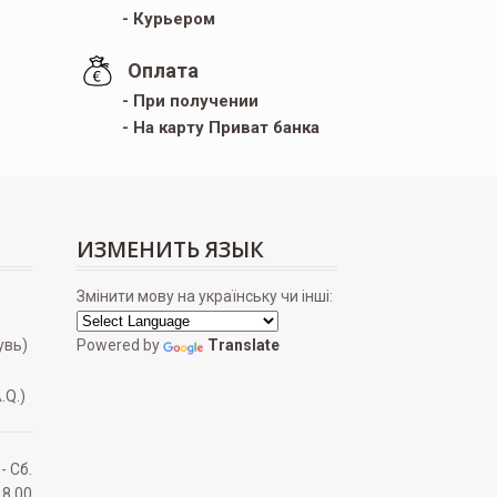
- Курьером
Оплата
- При получении
- На карту Приват банка
ИЗМЕНИТЬ ЯЗЫК
Змінити мову на українську чи інші:
увь)
Powered by
Translate
.Q.)
 - Сб.
18.00