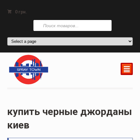
0
грн.
Поиск
товаров
²
купить черные джорданы
киев