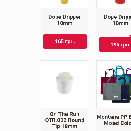
Dope Dripper
Dope Drip
10mm
18mm
О
165
грн.
195
грн.
On The Run
Montana PP 
OTR.002 Round
Mixed Col
Tip 18mm