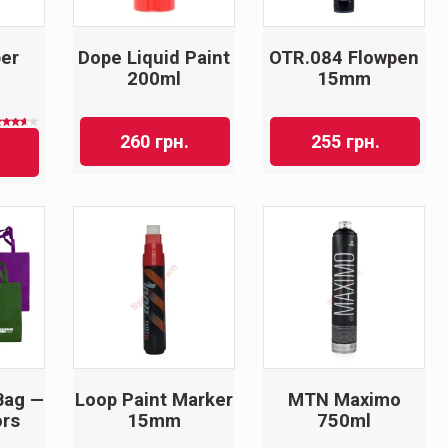
per
Dope Liquid Paint
OTR.084 Flowpen
200ml
15mm
ценка
260
грн.
255
грн.
3.50
из 5
Bag —
Loop Paint Marker
MTN Maximo
ors
15mm
750ml