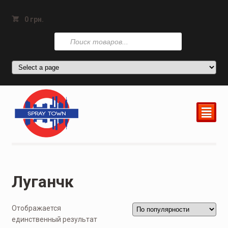
0
грн.
Поиск
товаров
²
Луганчк
Отображается
единственный результат