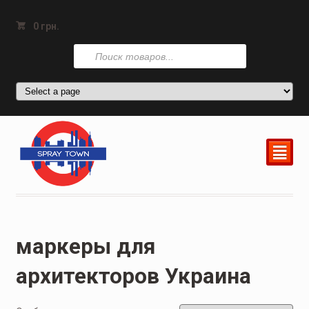
0
грн.
Поиск
товаров
²
маркеры для
архитекторов Украина