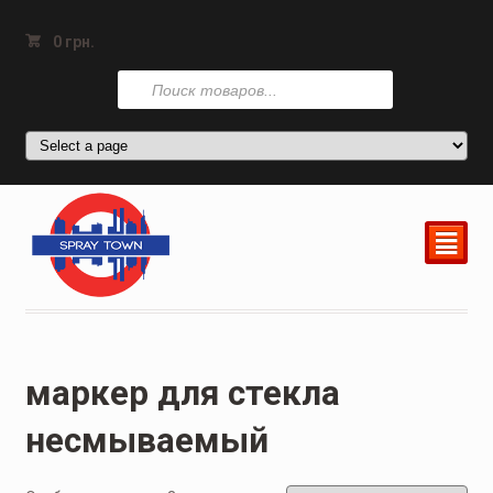
0
грн.
Поиск
товаров
²
маркер для стекла
несмываемый