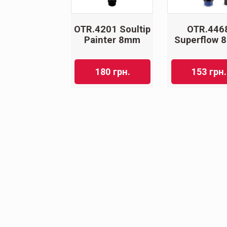
OTR.4201 Soultip
OTR.446
Painter 8mm
Superflow 
180
грн.
153
грн.