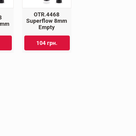
OTR.4468
8
Superflow 8mm
8mm
Empty
104
грн.