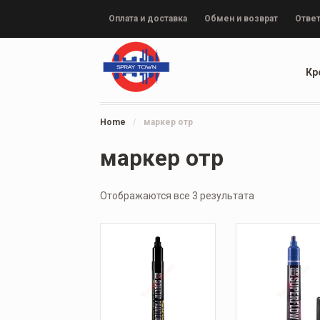
Оплата и доставка
Обмен и возврат
Ответ
Кр
Home
/
маркер отр
маркер отр
Отображаются все 3 результата