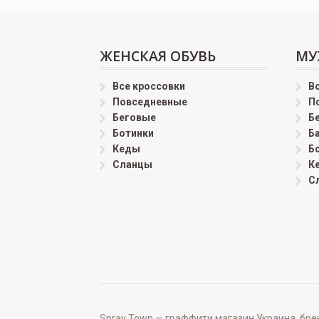
ЖЕНСКАЯ ОБУВЬ
МУ
Все кроссовки
В
Повседневные
П
Беговые
Б
Ботинки
Б
Кеды
Б
Сланцы
К
С
Spray Town — граффити магазин Украина, бренд