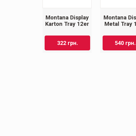
Montana Display
Montana Dis
Karton Tray 12er
Metal Tray 
322
грн.
540
грн.