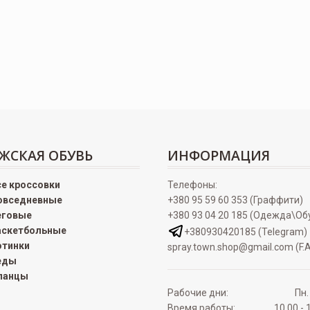
ЖСКАЯ ОБУВЬ
ИНФОРМАЦИЯ
се кроссовки
Телефоны:
овседневные
+380 95 59 60 353 (Граффити)
еговые
+380 93 04 20 185 (Одежда\Об
аскетбольные
+380930420185 (Telegram)
отинки
spray.town.shop@gmail.com (F.A
еды
ланцы
Рабочие дни:
Пн.
Время работы:
10.00 - 