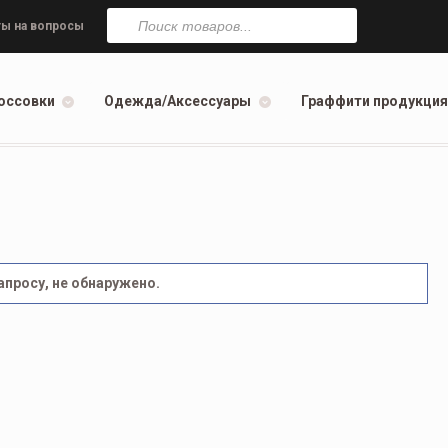
Поиск
товаров
ы на вопросы
оссовки
Одежда/Аксессуары
Граффити продукция
просу, не обнаружено.