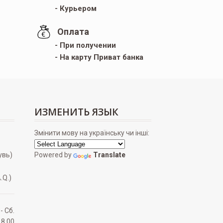
- Курьером
Оплата
- При получении
- На карту Приват банка
ИЗМЕНИТЬ ЯЗЫК
Змінити мову на українську чи інші:
увь)
Powered by
Translate
.Q.)
 - Сб.
18.00