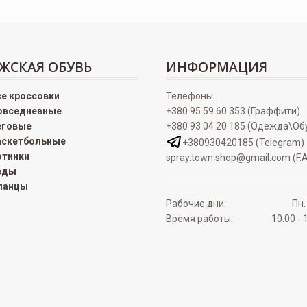
ЖСКАЯ ОБУВЬ
ИНФОРМАЦИЯ
се кроссовки
Телефоны:
овседневные
+380 95 59 60 353 (Граффити)
еговые
+380 93 04 20 185 (Одежда\Об
аскетбольные
+380930420185 (Telegram)
отинки
spray.town.shop@gmail.com (F.A
еды
ланцы
Рабочие дни:
Пн.
Время работы:
10.00 - 