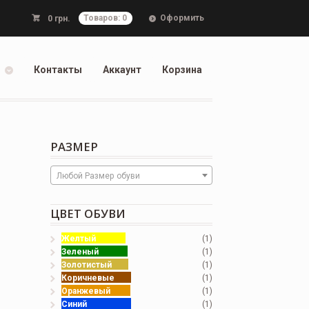
Оформить
0
грн.
Товаров: 0
Контакты
Аккаунт
Корзина
РАЗМЕР
Любой Размер обуви
ЦВЕТ ОБУВИ
Желтый
(1)
Зеленый
(1)
Золотистый
(1)
Коричневые
(1)
Оранжевый
(1)
Синий
(1)