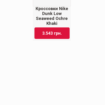
Кроссовки Nike
Dunk Low
Seaweed Ochre
Khaki
3.543
грн.