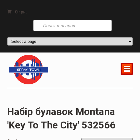
0
грн.
Поиск
товаров
²
Набір булавок Montana
'Key To The City' 532566