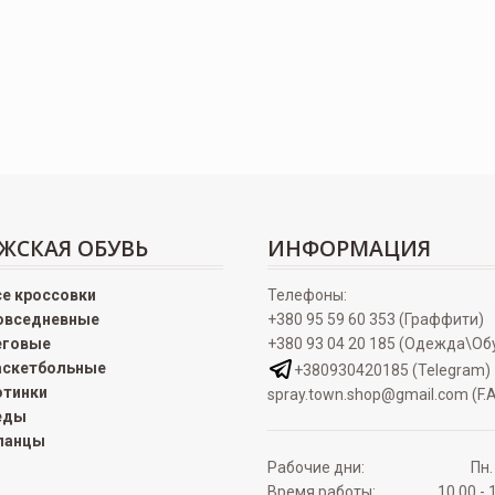
ЖСКАЯ ОБУВЬ
ИНФОРМАЦИЯ
се кроссовки
Телефоны:
овседневные
+380 95 59 60 353 (Граффити)
еговые
+380 93 04 20 185 (Одежда\Об
аскетбольные
+380930420185 (Telegram)
отинки
spray.town.shop@gmail.com (F.A
еды
ланцы
Рабочие дни:
Пн.
Время работы:
10.00 - 