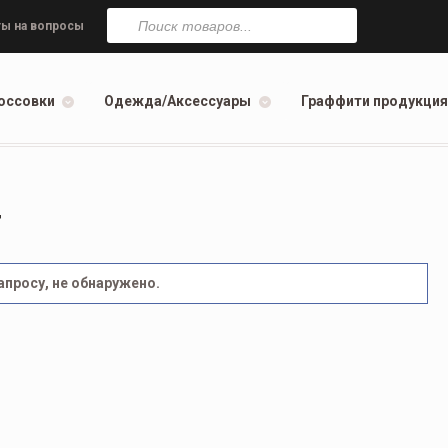
Поиск
товаров
ы на вопросы
оссовки
Одежда/Аксессуары
Граффити продукция
т
просу, не обнаружено.