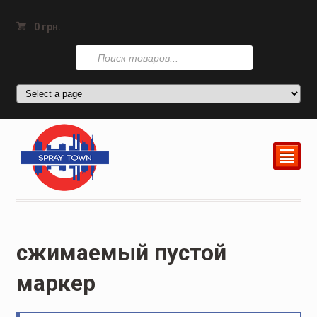
0
грн.
Поиск
товаров
²
сжимаемый пустой
маркер