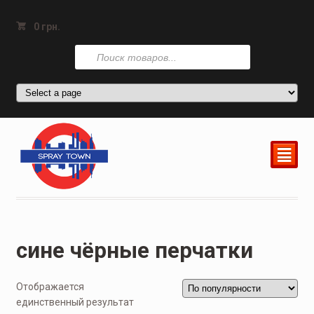
0
грн.
Поиск
товаров
²
сине чёрные перчатки
Отображается
единственный результат