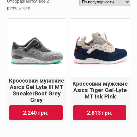
Отображаются все 2
результата
Кроссовки мужские
Кроссовки мужские
Asics Gel Lyte III MT
Asics Tiger Gel-Lyte
SneakerBoot Grey
MT Ink Pink
Grey
2.240
грн.
2.813
грн.