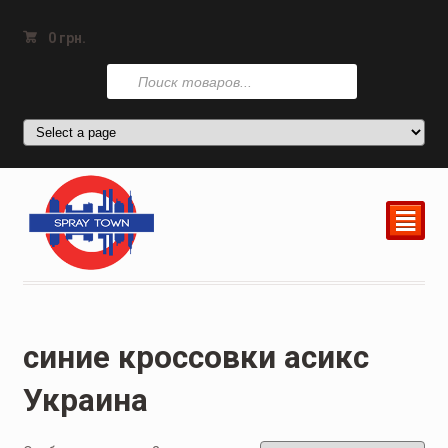
0
грн.
Поиск
товаров
²
синие кроссовки асикс
Украина