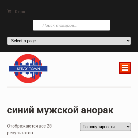
0
грн.
Поиск
товаров
²
синий мужской анорак
Отображаются все 28
результатов