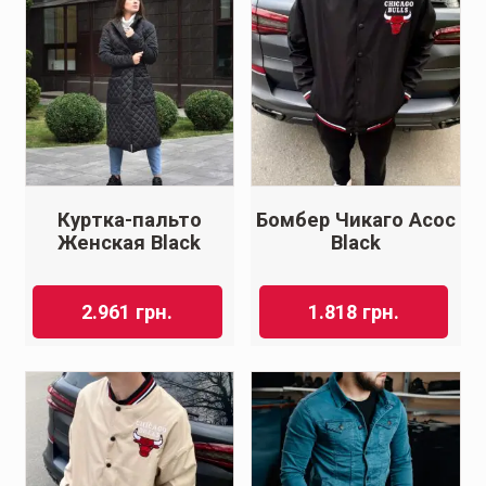
Куртка-пальто
Бомбер Чикаго Асос
Женская Black
Black
2.961
грн.
1.818
грн.