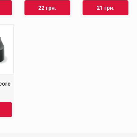
22
грн.
21
грн.
core