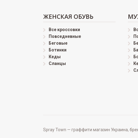
ЖЕНСКАЯ ОБУВЬ
МУ
Все кроссовки
В
Повседневные
П
Беговые
Б
Ботинки
Б
Кеды
Б
Сланцы
К
С
Spray Town — граффити магазин Украина, бренд