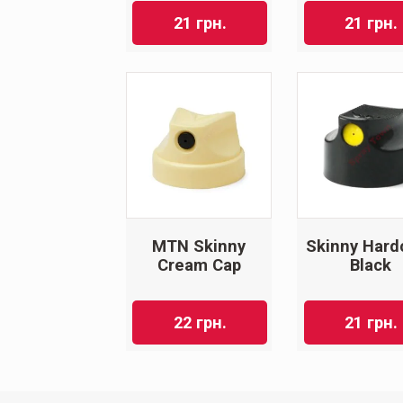
21
грн.
21
грн.
MTN Skinny
Skinny Hard
Cream Cap
Black
22
грн.
21
грн.