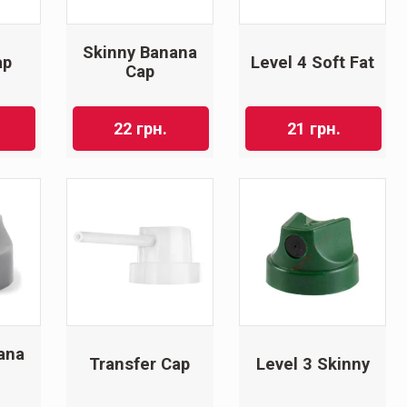
Skinny Banana
ap
Level 4 Soft Fat
Cap
22
грн.
21
грн.
ana
Transfer Cap
Level 3 Skinny