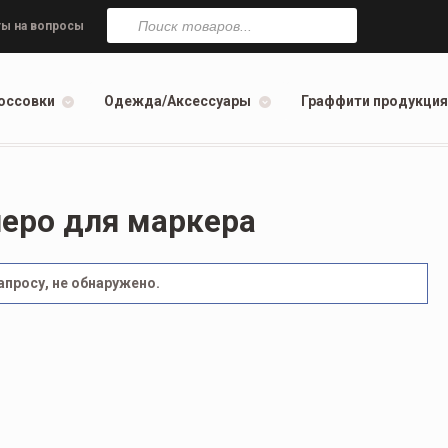
Поиск
товаров
ы на вопросы
оссовки
Одежда/Аксессуары
Граффити продукция
еро для маркера
просу, не обнаружено.