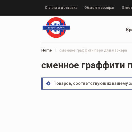
Оплата и доставка
Обмен и возврат
Ответ
Кр
Home
/
сменное граффити перо для маркера
сменное граффити п
Товаров, соответствующих вашему за