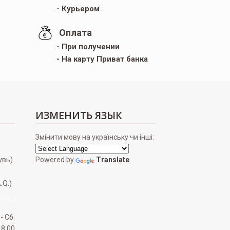
- Курьером
Оплата
- При получении
- На карту Приват банка
ИЗМЕНИТЬ ЯЗЫК
Змінити мову на українську чи інші:
увь)
Powered by
Translate
.Q.)
 - Сб.
18.00