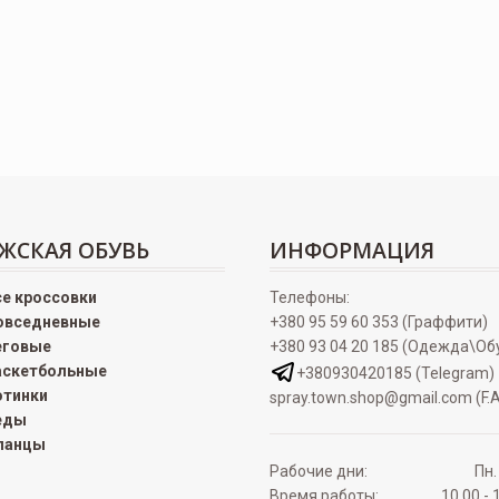
ЖСКАЯ ОБУВЬ
ИНФОРМАЦИЯ
се кроссовки
Телефоны:
овседневные
+380 95 59 60 353 (Граффити)
еговые
+380 93 04 20 185 (Одежда\Об
аскетбольные
+380930420185 (Telegram)
отинки
spray.town.shop@gmail.com (F.A
еды
ланцы
Рабочие дни:
Пн.
Время работы:
10.00 - 