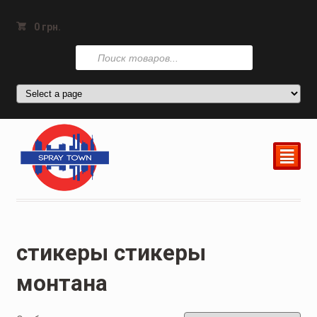
0
грн.
Поиск
товаров
²
стикеры стикеры
монтана