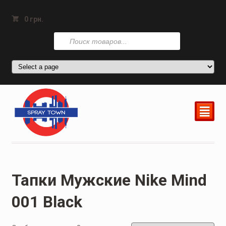
0
грн.
Поиск
товаров
²
Тапки Мужские Nike Mind
001 Black