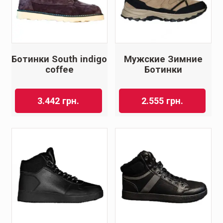
Ботинки South indigo
Мужские Зимние
coffee
Ботинки
3.442
грн.
2.555
грн.