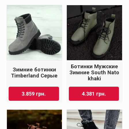
Ботинки Мужские
Зимние ботинки
Зимние South Nato
Timberland Серые
khaki
3.859
грн.
4.381
грн.