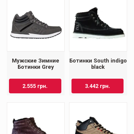
Мужские Зимние
Ботинки South indigo
Ботинки Grey
black
2.555
грн.
3.442
грн.