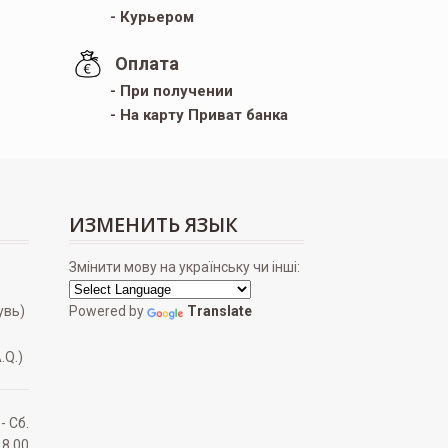
- Курьером
Оплата
- При получении
- На карту Приват банка
ИЗМЕНИТЬ ЯЗЫК
Змінити мову на українську чи інші:
увь)
Powered by
Translate
.Q.)
 - Сб.
18.00