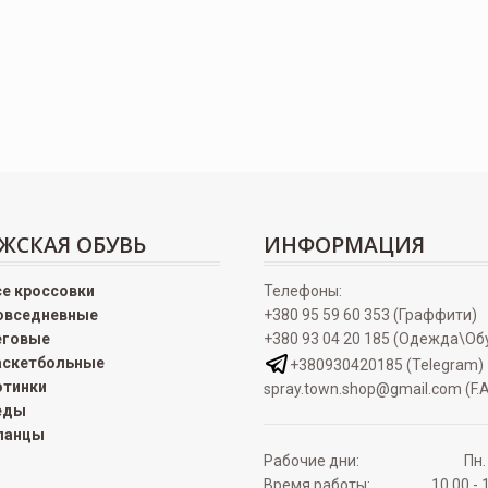
ЖСКАЯ ОБУВЬ
ИНФОРМАЦИЯ
се кроссовки
Телефоны:
овседневные
+380 95 59 60 353 (Граффити)
еговые
+380 93 04 20 185 (Одежда\Об
аскетбольные
+380930420185 (Telegram)
отинки
spray.town.shop@gmail.com (F.A
еды
ланцы
Рабочие дни:
Пн.
Время работы:
10.00 - 