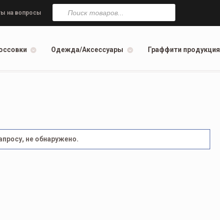
Поиск
товаров
ы на вопросы
оссовки
Одежда/Аксессуары
Граффити продукция
просу, не обнаружено.