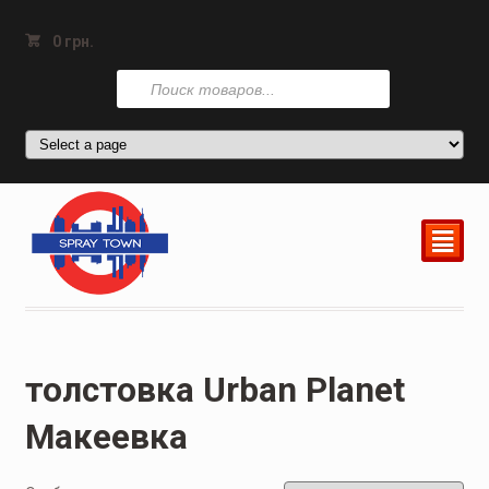
0
грн.
Поиск
товаров
²
толстовка Urban Planet
Макеевка