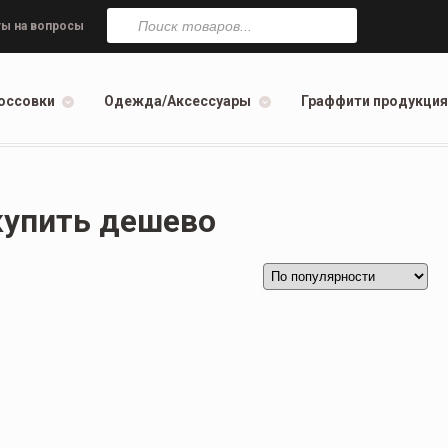
Поиск
товаров
ы на вопросы
оссовки
Одежда/Аксессуары
Граффити продукция
купить дешево