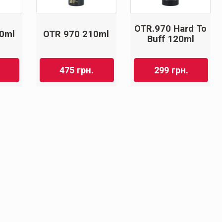
OTR.970 Hard To
0ml
OTR 970 210ml
Buff 120ml
475
грн.
299
грн.