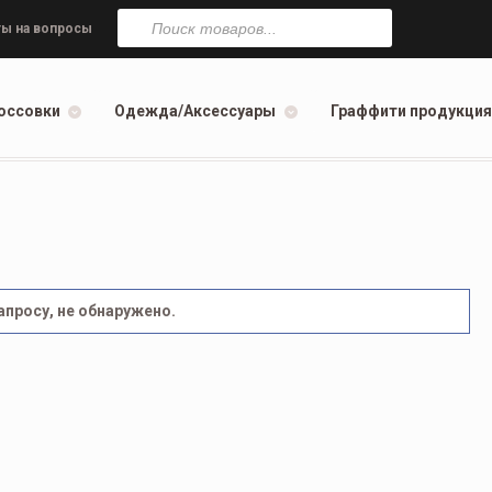
Поиск
товаров
ы на вопросы
оссовки
Одежда/Аксессуары
Граффити продукция
просу, не обнаружено.