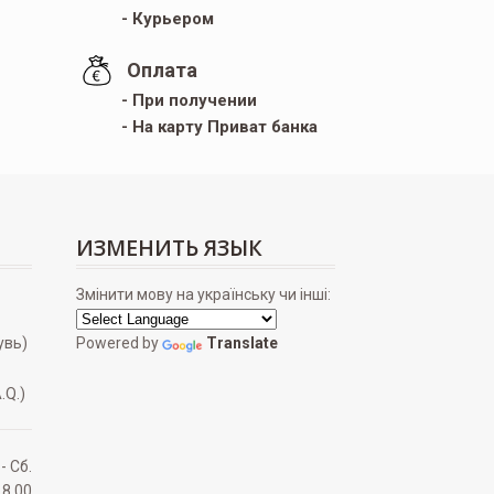
- Курьером
Оплата
- При получении
- На карту Приват банка
ИЗМЕНИТЬ ЯЗЫК
Змінити мову на українську чи інші:
увь)
Powered by
Translate
.Q.)
 - Сб.
18.00