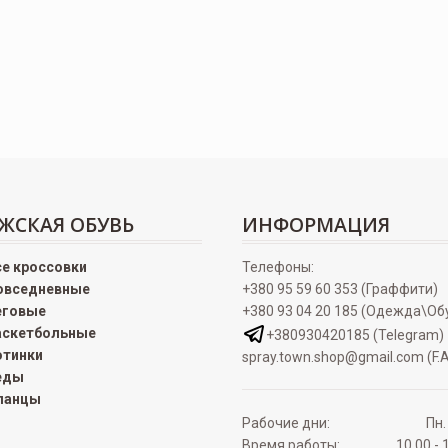
ЖСКАЯ ОБУВЬ
ИНФОРМАЦИЯ
се кроссовки
Телефоны:
овседневные
+380 95 59 60 353 (Граффити)
еговые
+380 93 04 20 185 (Одежда\Об
аскетбольные
+380930420185 (Telegram)
отинки
spray.town.shop@gmail.com (F.A
еды
ланцы
Рабочие дни:
Пн.
Время работы:
10.00 - 