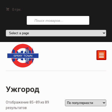
0
грн.
Поиск
товаров
²
Ужгород
Отображение 85–89 из 89
результатов