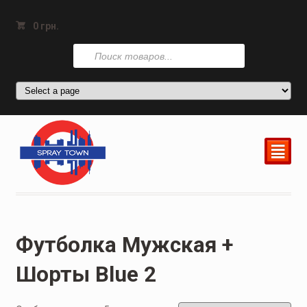
0
грн.
Поиск
товаров
²
Футболка Мужская +
Шорты Blue 2