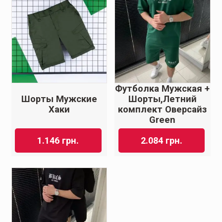
Футболка Мужская +
Шорты Мужские
Шорты,Летний
Хаки
комплект Оверсайз
Green
1.146
грн.
2.084
грн.