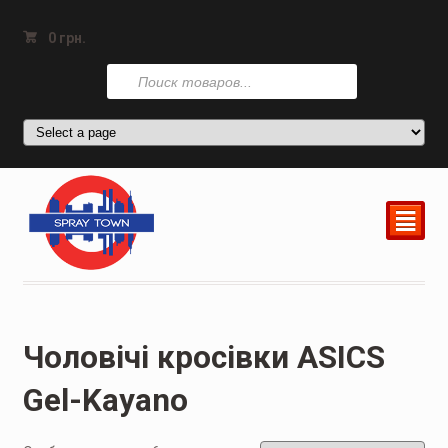
0
грн.
Поиск
товаров
²
Чоловічі кросівки ASICS
Gel-Kayano