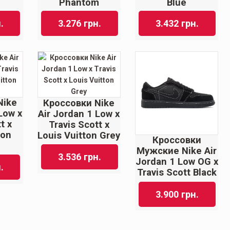
Phantom
Blue
.
3.276
грн.
3.432
грн.
Nike
Кроссовки Nike
Low x
Air Jordan 1 Low x
t x
Travis Scott x
ton
Louis Vuitton Grey
Кроссовки
Мужские Nike Air
3.536
грн.
Jordan 1 Low OG x
.
Travis Scott Blаck
3.900
грн.