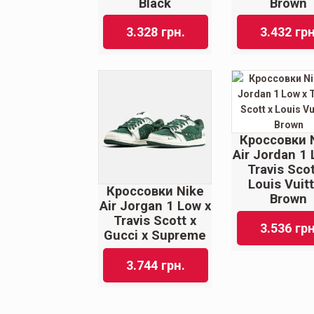
Black
Brown
3.328
грн.
3.432
грн
Кроссовки 
Air Jordan 1 
Travis Scot
Louis Vuit
Кроссовки Nike
Brown
Air Jorgan 1 Low x
Travis Scott x
3.536
грн
Gucci x Supreme
3.744
грн.