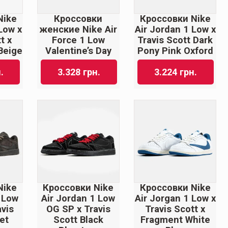
Nike
Кроссовки
Кроссовки Nike
Low x
женские Nike Air
Air Jordan 1 Low x
t x
Force 1 Low
Travis Scott Dark
Beige
Valentine’s Day
Pony Pink Oxford
.
3.328
грн.
3.224
грн.
Nike
Кроссовки Nike
Кроссовки Nike
 Low
Air Jordan 1 Low
Air Jorgan 1 Low x
vis
OG SP x Travis
Travis Scott x
et
Scott Blаck
Fragment White