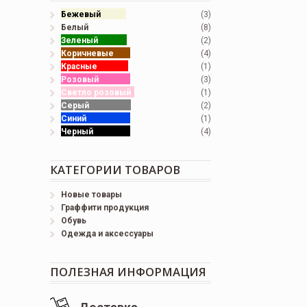
Бежевый
(3)
Белый
(8)
Зеленый
(2)
Коричневые
(4)
Красные
(1)
Розовый
(3)
Светло розовый
(1)
Серый
(2)
Синий
(1)
Черный
(4)
КАТЕГОРИИ ТОВАРОВ
Новые товары
Граффити продукция
Обувь
Одежда и аксессуары
ПОЛЕЗНАЯ ИНФОРМАЦИЯ