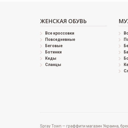
ЖЕНСКАЯ ОБУВЬ
МУ
Все кроссовки
В
Повседневные
П
Беговые
Б
Ботинки
Б
Кеды
Б
Сланцы
К
С
Spray Town — граффити магазин Украина, бренд