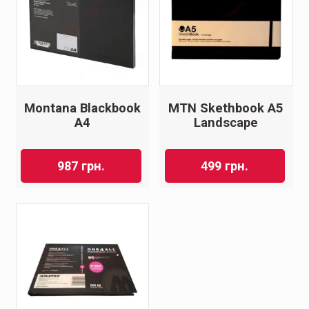
Montana Blackbook
MTN Skethbook A5
A4
Landscape
987
грн.
499
грн.