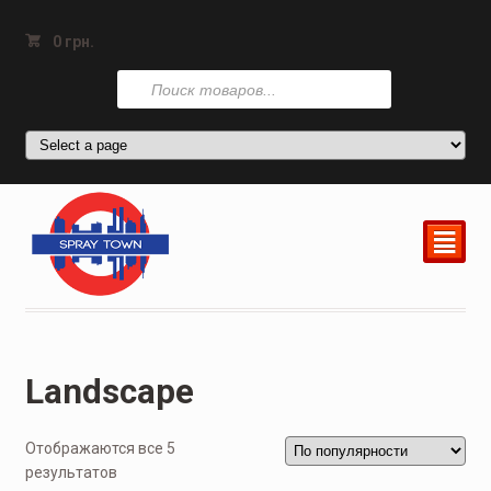
0
грн.
Поиск
товаров
²
Landscape
Отображаются все 5
результатов