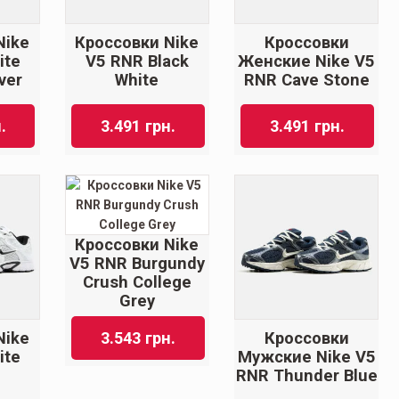
Nike
Кроссовки Nike
Кроссовки
ite
V5 RNR Black
Женские Nike V5
lver
White
RNR Cave Stone
.
3.491
грн.
3.491
грн.
Кроссовки Nike
V5 RNR Burgundy
Crush College
Grey
Nike
Кроссовки
3.543
грн.
ite
Мужские Nike V5
RNR Thunder Blue