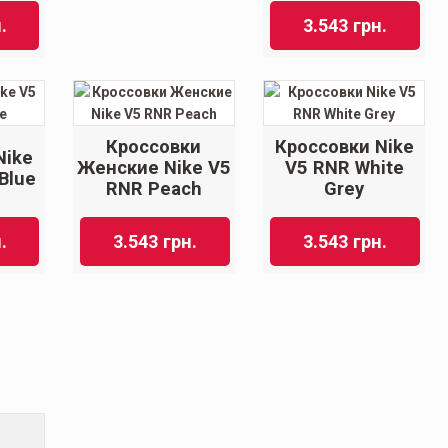
.
3.543
грн.
Кроссовки
Кроссовки Nike
Nike
Женские Nike V5
V5 RNR White
Blue
RNR Peach
Grey
.
3.543
грн.
3.543
грн.