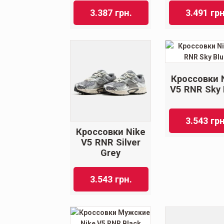
3.387
грн.
3.491
грн
Кроссовки 
V5 RNR Sky 
3.543
грн
Кроссовки Nike
V5 RNR Silver
Grey
3.543
грн.