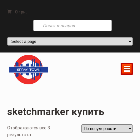
0
грн.
Поиск
товаров
²
sketchmarker купить
Отображаются все 3
результата