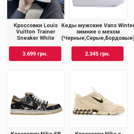
Кроссовки Louis
Кеды мужские Vans Winte
Vuitton Trainer
зимние с мехом
Sneaker White
(Черные,Серые,Бордовые
3.699
грн.
2.345
грн.
Кроссовки Nike SB
Кроссовки Nike x