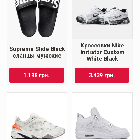
Кроссовки Nike
Supreme Slide Black
Initiator Custom
сланцы мужские
White Black
1.198
грн.
3.439
грн.