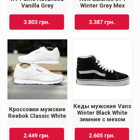
Vanilla Grey
Winter Grey Мех
3.803
грн.
3.387
грн.
Кеды мужские Vans
Кроссовки мужские
Winter Black White
Reebok Classic White
зимние с мехом
2.449
грн.
2.605
грн.