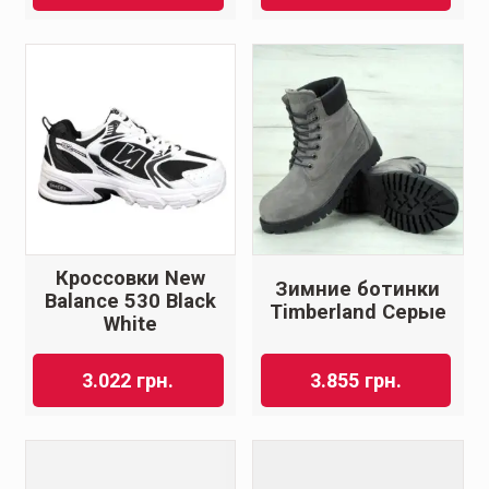
Кроссовки New
Зимние ботинки
Balance 530 Black
Timberland Серые
White
3.022
грн.
3.855
грн.