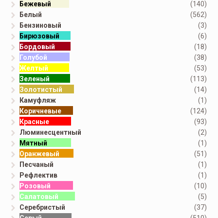
Бежевый
(140)
Белый
(562)
Бензиновый
(3)
Бирюзовый
(6)
Бордовый
(18)
Голубой
(38)
Желтый
(53)
Зеленый
(113)
Золотистый
(14)
Камуфляж
(1)
Коричневые
(124)
Красные
(93)
Люминесцентный
(2)
Мятный
(1)
Оранжевый
(51)
Песчаный
(1)
Рефлектив
(1)
Розовый
(10)
Салатовый
(5)
Серебристый
(37)