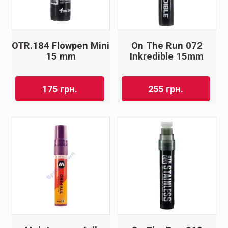
OTR.184 Flowpen Mini
On The Run 072
15 mm
Inkredible 15mm
175
грн.
255
грн.