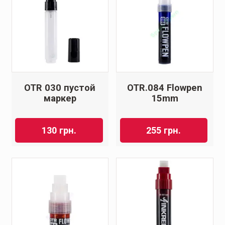
OTR 030 пустой
OTR.084 Flowpen
маркер
15mm
130
грн.
255
грн.