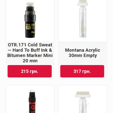
OTR.171 Cold Sweat
— Hard To Buff Ink &
Montana Acrylic
Bitumen Marker Mini
30mm Empty
20 mm
215
грн.
317
грн.