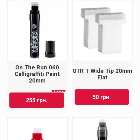
On The Run 060
OTR T-Wide Tip 20mm
Calligraffiti Paint
Flat
20mm
Оценка
50
грн.
5.00
из
255
грн.
5