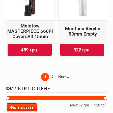
Molotow
Montana Acrylic
MASTERPIECE 660PI
50mm Empty
CoversAll 15mm
489
грн.
322
грн.
1
2
Next →
ФИЛЬТР ПО ЦЕНЕ
Цена:
52 грн.
—
520 грн.
Фильтровать