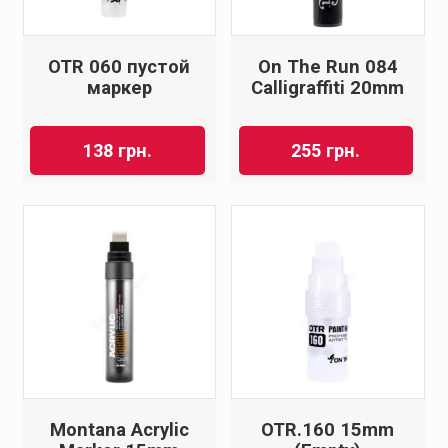
OTR 060 пустой
On The Run 084
маркер
Calligraffiti 20mm
138
грн.
255
грн.
Montana Acrylic
OTR.160 15mm