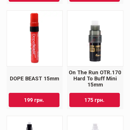
On The Run OTR.170
DOPE BEAST 15mm
Hard To Buff Mini
15mm
199
грн.
175
грн.