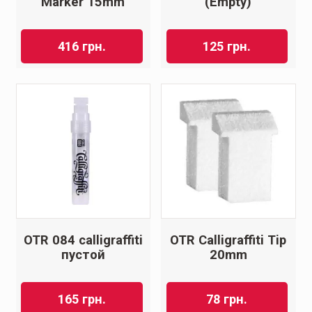
Marker 15mm
(Empty)
416
грн.
125
грн.
OTR 084 calligraffiti
OTR Calligraffiti Tip
пустой
20mm
165
грн.
78
грн.