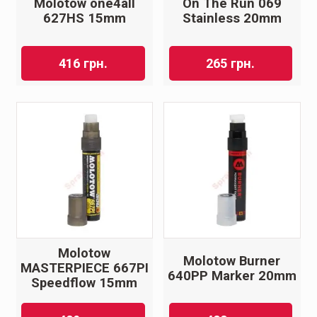
Molotow one4all
On The Run 069
627HS 15mm
Stainless 20mm
416
грн.
265
грн.
Molotow
Molotow Burner
MASTERPIECE 667PI
640PP Marker 20mm
Speedflow 15mm