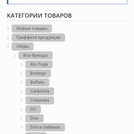
КАТЕГОРИИ ТОВАРОВ
Новые товары
Граффити продукция
Обувь
Все бренды
Alo Yoga
Bottеga
Buffalo
Cat&Sofa
Columbia
DC
Dior
Dolce Gabbana