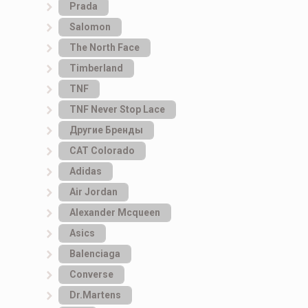
Prada
Salomon
The North Face
Timberland
TNF
TNF Never Stop Lace
Другие Бренды
САТ Colorado
Adidas
Air Jordan
Alexander Mcqueen
Asics
Balenciaga
Converse
Dr.Martens