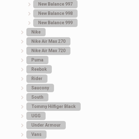
New Balance 997
New Balance 998
New Balance 999
Nike
Nike Air Max 270
Nike Air Max 720
Puma
Reebok
Rider
Saucony
South
Tommy Hilfiger Black
UGG
Under Armour
Vans