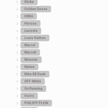
Globe
Golden Goose
H0KA
Horoso
Lacoste
Louis Vuitton
Merrel
Merrell
Moncler
Native
Nike SB Dunk
OFF-White
On Running
Osiris
PHILIPP PLEIN