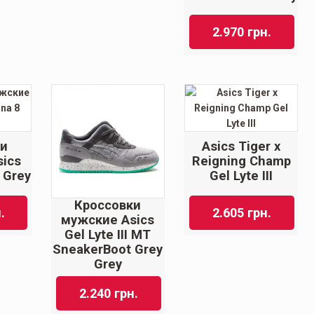
2.970
грн.
ки
Asics Tiger x
ics
Reigning Champ
 Grey
Gel Lyte III
Кроссовки
.
2.605
грн.
мужские Asics
Gel Lyte III MT
SneakerBoot Grey
Grey
2.240
грн.