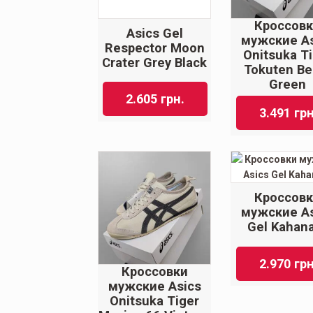
Кроссов
Asics Gel
мужские As
Respector Moon
Onitsuka T
Crater Grey Black
Tokuten Be
Green
2.605
грн.
3.491
грн
Кроссов
мужские As
Gel Kahan
2.970
грн
Кроссовки
мужские Asics
Onitsuka Tiger