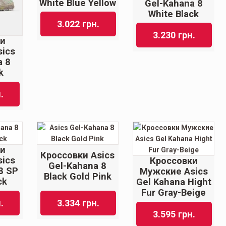
White Blue Yellow
Gel-Kahana 8
White Black
3.022
грн.
3.230
грн.
ки
ics
a 8
k
.
ки
Кроссовки Asics
ics
Кроссовки
Gel-Kahana 8
8 SP
Мужские Asics
Black Gold Pink
ck
Gel Kahana Hight
Fur Gray-Beige
.
3.334
грн.
3.595
грн.