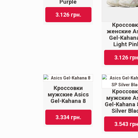
Purple
3.126
грн.
Кроссов
женские As
Gel-Kahan
Light Pin
3.126
грн
Кроссовки
Кроссов
мужские Asics
мужские As
Gel-Kahana 8
Gel-Kahana 
Silver Bla
3.334
грн.
3.543
грн