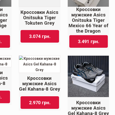
ки
Кроссовки
Кроссовки Asics
ics
мужские Asics
Onitsuka Tiger
iger
Onitsuka Tiger
Tokuten Grey
ige
Mexico 66 Year of
the Dragon
3.074
грн.
.
3.491
грн.
ки
ics
Кроссовки
a-8
мужские Asics
Gel Kahana-8 Grey
.
Кроссовки
2.970
грн.
мужские Asics
Gel Kahana-8 Grey